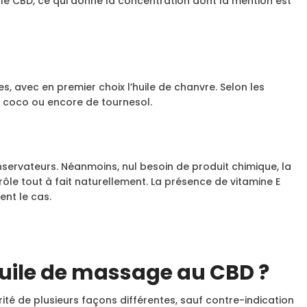
e le CBD, ce qui donne la concentration dont la mention est
es, avec en premier choix l’huile de chanvre. Selon les
e coco ou encore de tournesol.
onservateurs. Néanmoins, nul besoin de produit chimique, la
ôle tout à fait naturellement. La présence de vitamine E
ent le cas.
huile de massage au CBD ?
rité de plusieurs façons différentes, sauf contre-indication